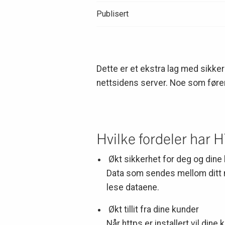
Publisert
Dette er et ekstra lag med sikk
nettsidens server. Noe som fører 
Hvilke fordeler har 
Økt sikkerhet for deg og dine
Data som sendes mellom ditt 
lese dataene.
Økt tillit fra dine kunder
Når https er installert vil din