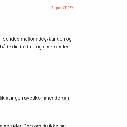
1. juli 2019
 som sendes mellom deg/kunden og
 både din bedrift og dine kunder.
slik at ingen uvedkommende kan
r dine sider. Dersom du ikke har