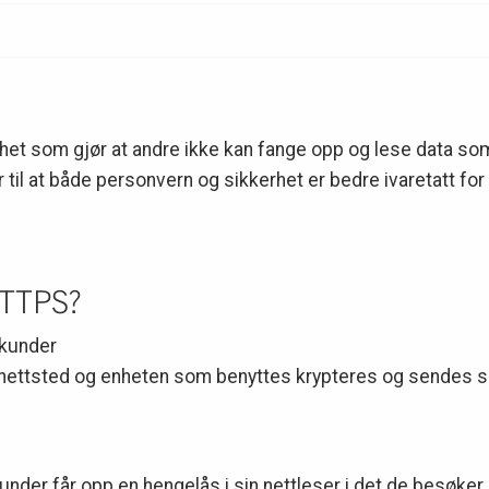
erhet som gjør at andre ikke kan fange opp og lese data
til at både personvern og sikkerhet er bedre ivaretatt for
HTTPS?
 kunder
nettsted og enheten som benyttes krypteres og sendes 
e kunder får opp en hengelås i sin nettleser i det de besøke