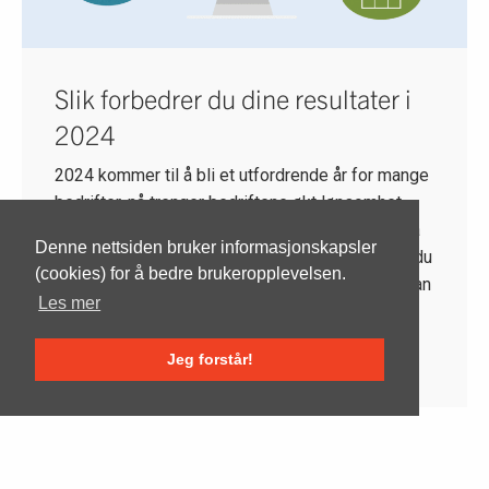
Slik forbedrer du dine resultater i
2024
2024 kommer til å bli et utfordrende år for mange
bedrifter, nå trenger bedriftene økt lønsomhet.
Innhold på alle dine digital flater er da viktig å ha
Denne nettsiden bruker informasjonskapsler
fokus på. Med et godt fokus på innhold skaper du
(cookies) for å bedre brukeropplevelsen.
langsiktig suksess for din bedrift på nett. Her kan
Les mer
du lese om hvorfor innhold er en smart strategi.
Jeg forstår!