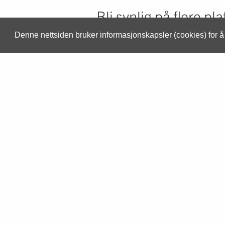
Bli synlig på flere pl
Denne nettsiden bruker informasjonskapsler (cookies) for 
I tillegg til den moderne landings
komme i gang med innhold på net
opp med sosiale medier som Faceb
hvordan og hvilket innhold du bør 
organisk søk.
Som en del av pakken i en bestil
følger det 1 time opplæring på h
hvilket innhold du bør ha for en e
Få nye kunder!
Legg inn kontaktinformasjon for d