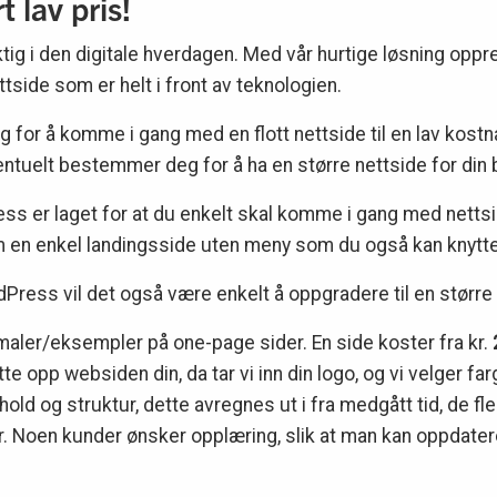
t lav pris!
iktig i den digitale hverdagen. Med vår hurtige løsning opp
tside som er helt i front av teknologien.
for å komme i gang med en flott nettside til en lav kostna
ntuelt bestemmer deg for å ha en større nettside for din b
s er laget for at du enkelt skal komme i gang med nettside
som en enkel landingsside uten meny som du også kan knytt
ress vil det også være enkelt å oppgradere til en større 
maler/eksempler på one-page sider. En side koster fra kr.
 opp websiden din, da tar vi inn din logo, og vi velger farg
nhold og struktur, dette avregnes ut i fra medgått tid, de f
er. Noen kunder ønsker opplæring, slik at man kan oppdater