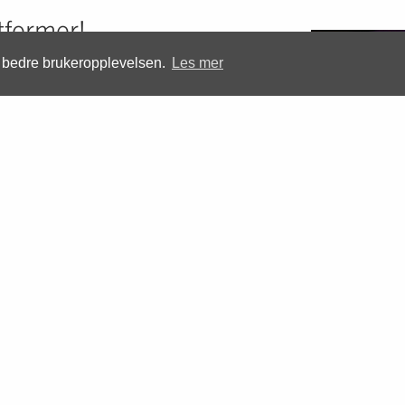
atformer!
å bedre brukeropplevelsen.
Les mer
siden i WordPress, hjelper vi deg til å
tsiden, dette kan være å knytte den
ook og Instagram, i tillegg til
ha for at siden din skal prestere godt i
ling av «one-page» posterside fra oss
vordan du kan styre nettsiden din, samt
ffektiv nettside.
in bedrift og få nye kunder fra nett. Våre løsninger kan 