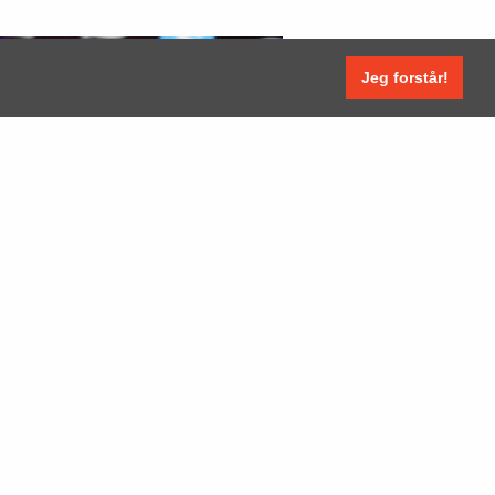
Jeg forstår!
integreres med analyseverktøy