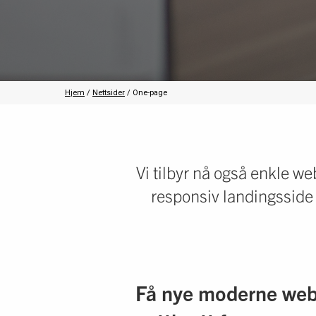
Hjem
/
Nettsider
/
One-page
Vi tilbyr nå også enkle we
responsiv landingsside f
Få nye moderne websi