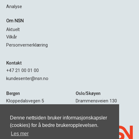
Analyse
Om NSN
Aktuelt
Vilkår
Personvernerklæring
Kontakt
+47 21 00 01 00
kundesenter@nsn.no
Bergen
Oslo/Skøyen
Kloppedalsvegen 5
Drammensveien 130
5232 BERGEN
0277 OSLO
Denne nettsiden bruker informasjonskapsler
Følg oss
(cookies) for å bedre brukeropplevelsen.
Les mer