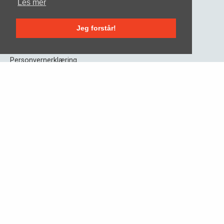
Les mer
Om NSN
Jeg forstår!
Aktuelt
Vilkår
Personvernerklæring
Kontakt
+47 21 00 01 00
kundesenter@nsn.no
Bergen
Oslo/Skøyen
Kloppedalsvegen 5
Drammensveien 130
5232 BERGEN
0277 OSLO
Følg oss
All rights reserved