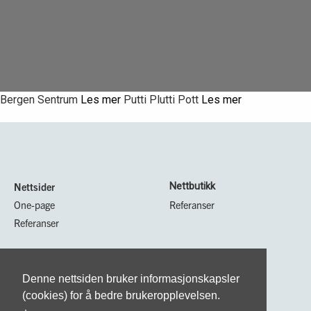
Bergen Sentrum
Les mer
Putti Plutti Pott
Les mer
Nettsider
Nettbutikk
One-page
Referanser
Referanser
Markedsføring
Kundesenter
Markedsføring
Faktura
Denne nettsiden bruker informasjonskapsler
Innhold
Kontakt oss
(cookies) for å bedre brukeropplevelsen.
Analyse