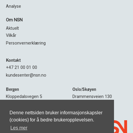
Analyse
Om NSN
Aktuelt
Vilkår
Personvernerklæring
Kontakt
+47 21 00 01 00
kundesenter@nsn.no
Bergen
Oslo/Skøyen
Kloppedalsvegen 5
Drammensveien 130
5232 BERGEN
0277 OSLO
Denne nettsiden bruker informasjonskapsler
Følg oss
(cookies) for å bedre brukeropplevelsen.
Les mer